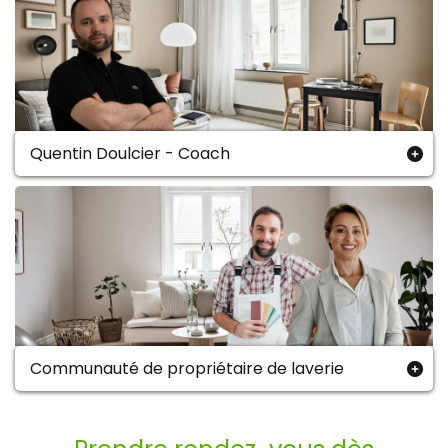
Quentin Doulcier - Coach
Je suis Quentin DOULCIER, investisseur et
entrepreneur expérimenté. Aujourd'hui rentier, j'ai
à l'heure actuel plus de 60 appartements et je
gagne plus de 50 000€ par mois grâce à mes
investissements immobiliers.
Ce qui a fait
notamment ma réussite c'est ma façon de trouver
les biens rentables.
Ce sont ces astuces de chasse
uniques et ma vision de voir les choses que je vous
partage.
Communauté de propriétaire de laverie
Partez à la rencontre d'une véritable communauté
d'investisseurs immobiliers : artisants, fournisseurs
de matériaux, agents immobiliers, décorateurs