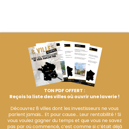
TON PDF OFFERT :
Reçois la liste des villes où ouvrir une laverie !
Découvrez 8 villes dont les investisseurs ne vous
parlent jamais… Et pour cause… Leur rentabilité ! Si
vous voulez gagner du temps et que vous ne savez
pas par où commencé, c’est comme si c’était déjà