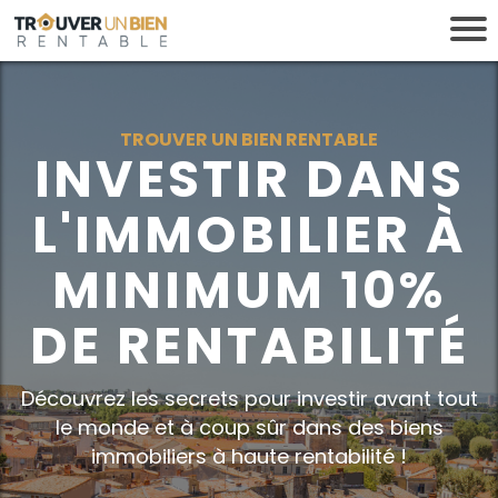
TROUVER UN BIEN RENTABLE
INVESTIR DANS
L'IMMOBILIER À
MINIMUM 10%
i
DE RENTABILITÉ
r
Découvrez les secrets pour investir avant tout
i
le monde et à coup sûr dans des biens
immobiliers à haute rentabilité !
l